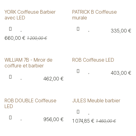
YORK Coiffeuse Barbier
PATRICK B Coiffeuse
avec LED
murale
335,00
€
660,00
€
1 200,00
€
WILLIAM 7B - Miroir de
ROB Coiffeuse LED
coiffure et barbier
403,00
€
462,00
€
ROB DOUBLE Coiffeuse
JULES Meuble barbier
LED
956,00
€
1 074,85
€
1 460,00
€