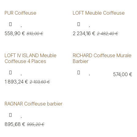
PUR Coiffeuse
LOFT Meuble Coiffeuse
558,90
€
2 234,16
€
810,00
€
2 482,40
€
LOFT IV ISLAND Meuble
RICHARD Coiffeuse Murale
Coiffeuse 4 Places
Barbier
574,00
€
1 893,24
€
2 103,60
€
RAGNAR Coiffeuse barbier
895,68
€
995,20
€