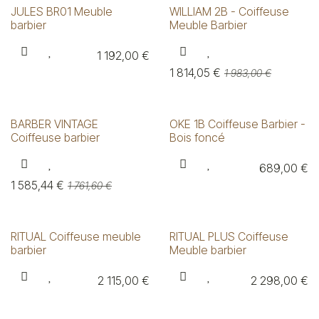
JULES BR01 Meuble
WILLIAM 2B - Coiffeuse
barbier
Meuble Barbier
1 192,00
€
1 814,05
€
1 983,00
€
BARBER VINTAGE
OKE 1B Coiffeuse Barbier -
Coiffeuse barbier
Bois foncé
689,00
€
1 585,44
€
1 761,60
€
RITUAL Coiffeuse meuble
RITUAL PLUS Coiffeuse
barbier
Meuble barbier
2 115,00
€
2 298,00
€