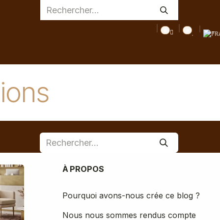
0
0
AGE
MEDICAL
INSPIRATIONS
CONSEILS
DESTOC
tions
À PROPOS
Pourquoi avons-nous crée ce blog ?
Nous nous sommes rendus compte