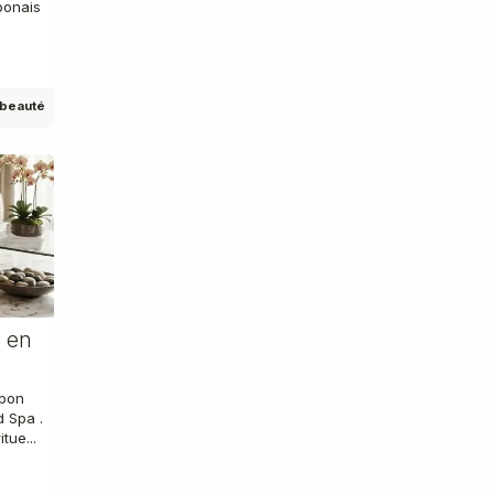
ponais
e beauté
e en
apon
d Spa .
tue...