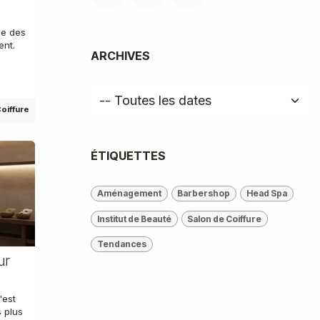
ne des
ent.
ARCHIVES
oiffure
ÉTIQUETTES
Aménagement
Barbershop
Head Spa
Institut de Beauté
Salon de Coiffure
Tendances
ur
'est
 plus