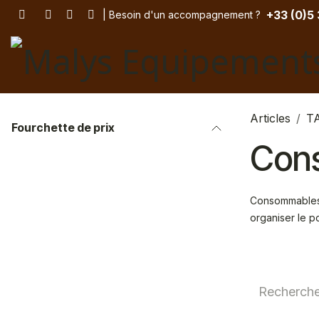
Se rendre au contenu
+33 (
0)5
| Besoin d'un accompagnement
? ​
Articles
T
Fourchette de prix
Con
Consommables d
organiser le p