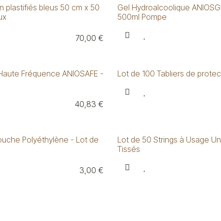
 plastifiés bleus 50 cm x 50
Gel Hydroalcoolique ANIOS
ux
500ml Pompe
70,00
€
Haute Fréquence ANIOSAFE -
Lot de 100 Tabliers de prote
40,83
€
uche Polyéthylène - Lot de
Lot de 50 Strings à Usage U
Tissés
3,00
€