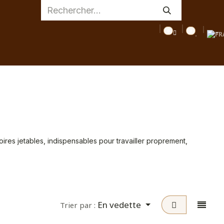
0
0
AGE
MEDICAL
INSPIRATIONS
CONSEILS
DESTOC
res jetables, indispensables pour travailler proprement,
En vedette
Trier par :