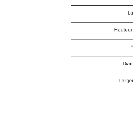
La
Hauteur 
P
Diam
Large