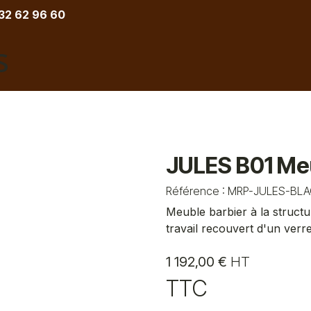
 32 62 96 60
COIFFURE
BARBIER
ESTHETIQUE
TATOU
JULES B01 Meu
Référence :
MRP-JULES-BLA
Meuble barbier à la structu
travail recouvert d'un verr
1 192,00
€
HT
TTC