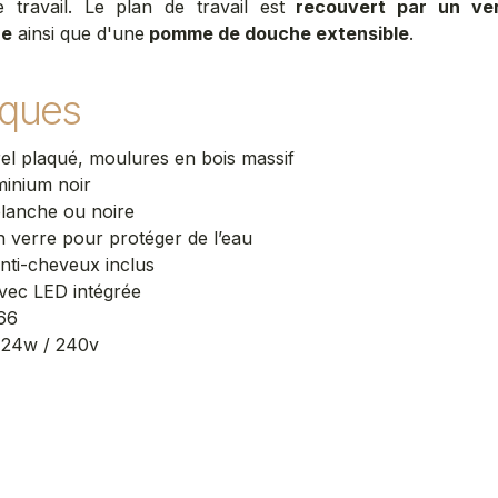
 travail. Le plan de travail est
recouvert par un ve
ue
ainsi que d'une
pomme de douche extensible
.
iques
rel plaqué, moulures en bois massif
minium noir
lanche ou noire
n verre pour protéger de l’eau
anti-cheveux inclus
avec LED intégrée
66
e 24w / 240v
s