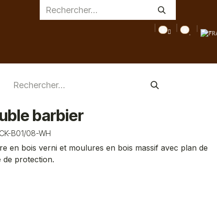
0
0
AGE
MEDICAL
INSPIRATIONS
CONSEILS
DESTOC
ble barbier
CK-B01/08-WH
re en bois verni et moulures en bois massif avec plan de
e de protection.