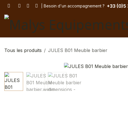
Se rendre au contenu
+33 (
0)5
| Besoin d'un accompagnement
? ​
Tous les produits
JULES B01 Meuble barbier