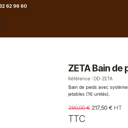
 32 62 96 60
COIFFURE
BARBIER
ESTHETIQUE
TATOU
ZETA Bain de 
Référence :
DD-ZETA
Bain de pieds avec système
jetables (16 unités).
290,00
€
217,50
€
HT
TTC