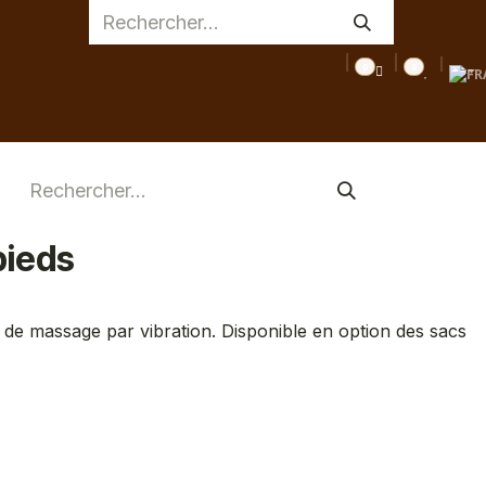
0
0
AGE
MEDICAL
INSPIRATIONS
CONSEILS
DESTOC
pieds
 de massage par vibration. Disponible en option des sacs