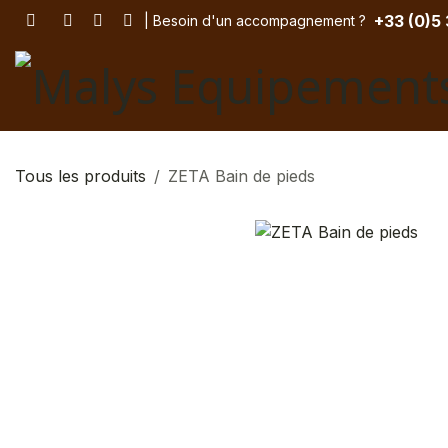
Se rendre au contenu
+33 (
0)5
| Besoin d'un accompagnement
? ​
Tous les produits
ZETA Bain de pieds