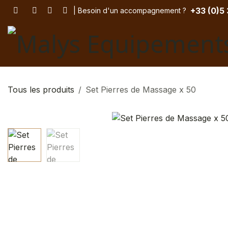
Se rendre au contenu
+33 (
0)5
| Besoin d'un accompagnement
? ​
Tous les produits
Set Pierres de Massage x 50