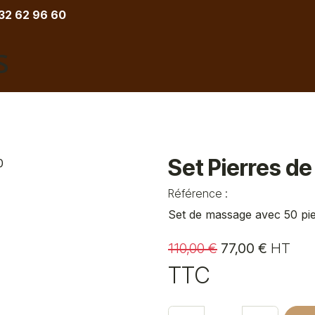
 32 62 96 60
COIFFURE
BARBIER
ESTHETIQUE
TATOU
Set Pierres d
Référence :
Set de massage avec 50 pie
110,00
€
77,00
€
HT
TTC