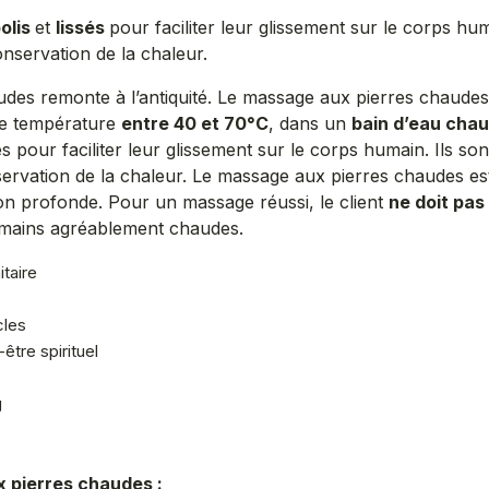
olis
et
lissés
pour faciliter leur glissement sur le corps 
conservation de la chaleur.
audes remonte à l’antiquité. Le massage aux pierres chaudes 
e température
entre 40 et 70°C
, dans un
bain d’eau cha
sés pour faciliter leur glissement sur le corps humain. Ils 
servation de la chaleur. Le massage aux pierres chaudes e
on profonde. Pour un massage réussi, le client
ne doit pas 
 mains agréablement chaudes.
taire
cles
être spirituel
g
x pierres chaudes :