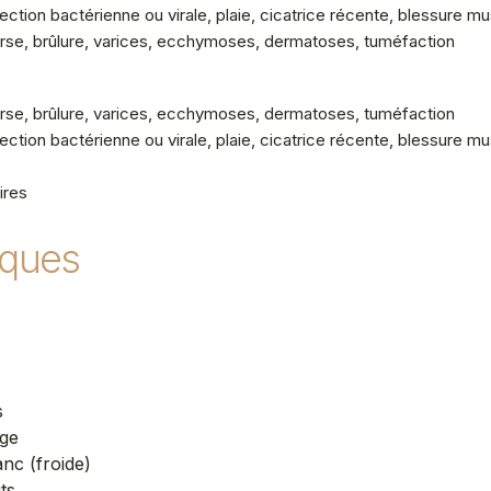
nfection bactérienne ou virale, plaie, cicatrice récente, blessure mu
torse, brûlure, varices, ecchymoses, dermatoses, tuméfaction
torse, brûlure, varices, ecchymoses, dermatoses, tuméfaction
nfection bactérienne ou virale, plaie, cicatrice récente, blessure mu
ires
iques
es
age
anc (froide)
s​