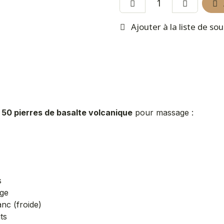
Ajouter à la liste de so
t
50 pierres de basalte volcanique
pour massage :
s
age
nc (froide)
ts