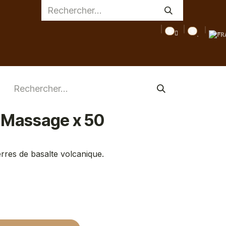
0
0
AGE
MEDICAL
INSPIRATIONS
CONSEILS
DESTOC
e Massage x 50
rres de basalte volcanique.