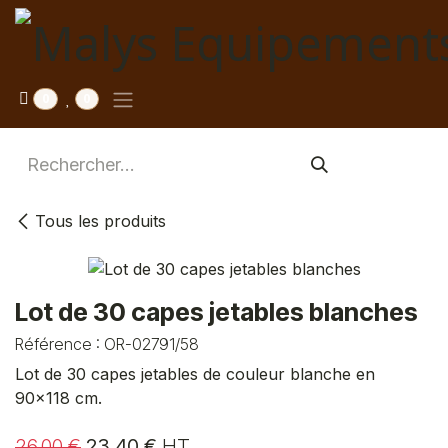
Se rendre au contenu
0
0
Tous les produits
Lot de 30 capes jetables blanches
Référence :
OR-02791/58
Lot de 30 capes jetables de couleur blanche en
90x118 cm.
26,00
€
23,40
€
HT