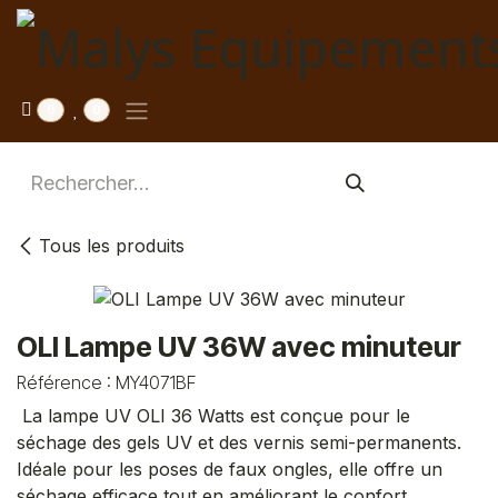
Se rendre au contenu
0
0
Tous les produits
OLI Lampe UV 36W avec minuteur
Référence :
MY4071BF
La lampe UV OLI 36 Watts est conçue pour le
séchage des gels UV et des vernis semi-permanents.
Idéale pour les poses de faux ongles, elle offre un
séchage efficace tout en améliorant le confort