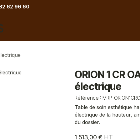
 32 62 96 60
COIFFURE
BARBIER
ESTHETIQUE
TATOU
lectrique
ORION 1 CR O
électrique
Référence :
MRP-ORION1CR
Table de soin esthétique h
électrique de la hauteur, ai
du dossier.
1 513,00
€
HT