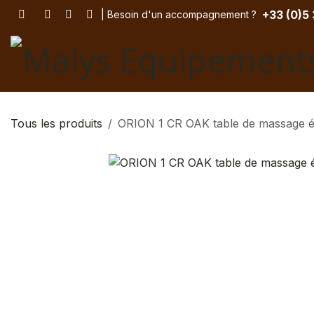
Se rendre au contenu
+33 (
0)5
| Besoin d'un accompagnement
? ​
Tous les produits
ORION 1 CR OAK table de massage é