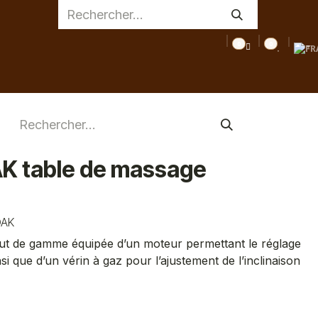
0
0
AGE
MEDICAL
INSPIRATIONS
CONSEILS
DESTOC
AK table de massage
OAK
aut de gamme équipée d’un moteur permettant le réglage
nsi que d’un vérin à gaz pour l’ajustement de l’inclinaison