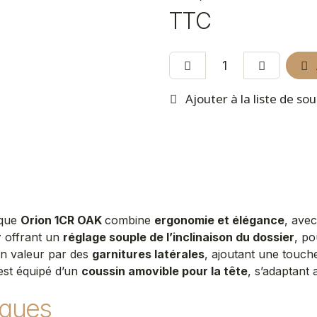
TTC
Ajouter à la liste de so
ique
Orion 1CR OAK
combine
ergonomie et élégance
, ave
r
offrant un
réglage souple de l’inclinaison du dossier
, po
en valeur par des
garnitures latérales
, ajoutant une touche
 est équipé d’un
coussin amovible pour la tête
, s’adaptant 
iques