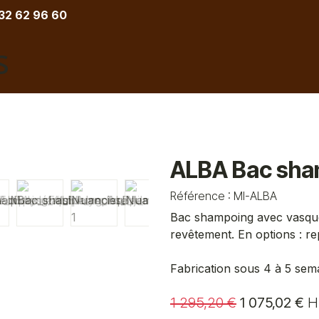
 32 62 96 60
COIFFURE
BARBIER
ESTHETIQUE
TATOU
ALBA Bac sha
Référence :
MI-ALBA
Bac shampoing avec vasque
revêtement. En options : r
Fabrication sous 4 à 5 sem
1 295,20
€
1 075,02
€
H