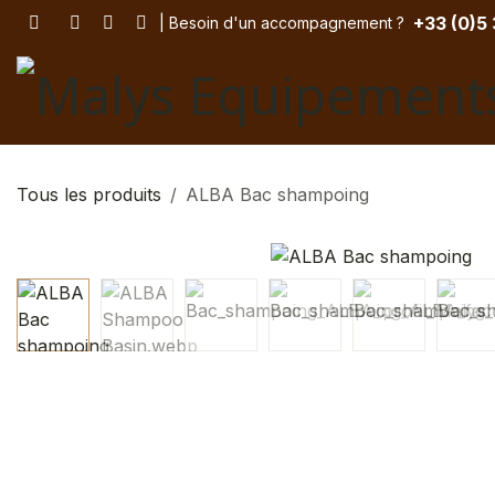
Se rendre au contenu
+33 (
0)5
| Besoin d'un accompagnement
? ​
Tous les produits
ALBA Bac shampoing