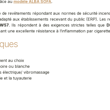
râce au
modèle ALBA SOFA
.
pé de revêtements répondant aux normes de sécurité incend
 adapté aux établissements recevant du public (ERP). Les re
, W57
. Ils répondent à des exigences strictes telles que
D
sant une excellente résistance à l’inflammation par cigarett
iques
ment au choix
oire ou blanche
s électrique/ vibromassage
ie et la tuyauterie
s