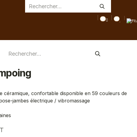
0
0
AGE
MEDICAL
INSPIRATIONS
CONSEILS
DESTOC
mpoing
 céramique, confortable disponible en 59 couleurs de
epose-jambes électrique / vibromassage
aines
T