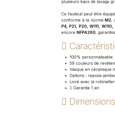
plusieurs bacs de lavage g
Ce fauteuil peut être équi
conforme à la norme
M2
,
P4, P21, P20, W111, W110
encore
NFPA260
, garantis
Caractérist
100% personnalisable
59 couleurs de revête
Vasque en céramique n
Options : repose jambe
Livré avec la robinetter
Garantie 1 an
Dimension