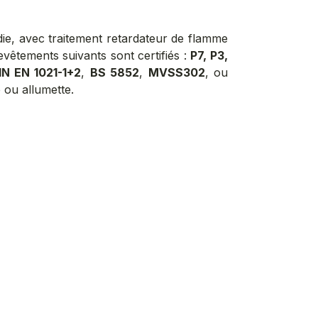
ie, avec traitement retardateur de flamme
vêtements suivants sont certifiés :
P7, P3,
IN EN 1021-1+2
,
BS 5852
,
MVSS302
, ou
e ou allumette.