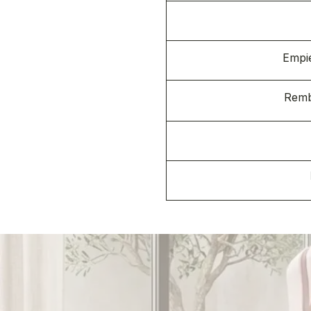
Empié
Remb