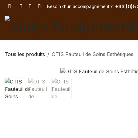
Se rendre au contenu
+33 (
0)5
| Besoin d'un accompagnement
? ​
Tous les produits
OTIS Fauteuil de Soins Esthétiques