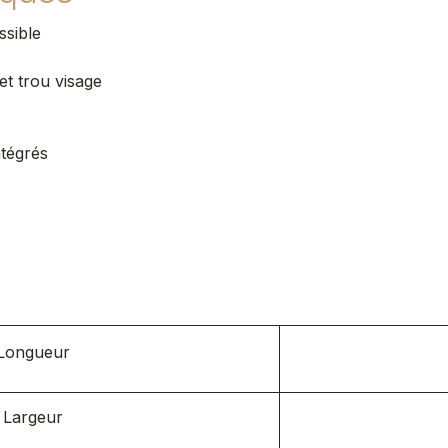
ssible
et trou visage
s
tégrés
s
Longueur
Largeur ​