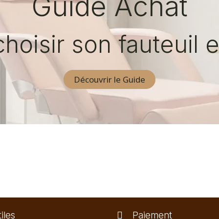
Guide Achat
oisir son fauteuil e
Découvrir le Guide
iles
Paiement