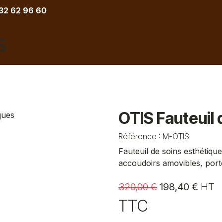
 32 62 96 60
COIFFURE
BARBIER
ESTHETIQUE
TATOU
OTIS Fauteuil 
Référence :
M-OTIS
Fauteuil de soins esthétiqu
accoudoirs amovibles, port
320,00
€
198,40
€
HT
TTC