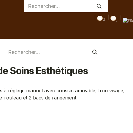
0
0
AGE
MEDICAL
INSPIRATIONS
CONSEILS
DESTOC
de Soins Esthétiques
es à réglage manuel avec coussin amovible, trou visage,
e-rouleau et 2 bacs de rangement.