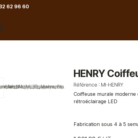
 32 62 96 60
COIFFURE
BARBIER
ESTHETIQUE
TATOU
HENRY Coiffe
Référence :
MI-HENRY
Coiffeuse murale moderne é
rétroéclairage LED
Fabrication sous 4 à 5 sem