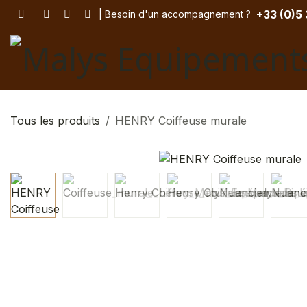
Se rendre au contenu
+33 (
0)5
| Besoin d'un accompagnement
? ​
Tous les produits
HENRY Coiffeuse murale