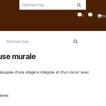
0
0
AGE
MEDICAL
INSPIRATIONS
CONSEILS
DESTOC
use murale
quipée d’une étagère intégrée et d’un miroir avec
aines