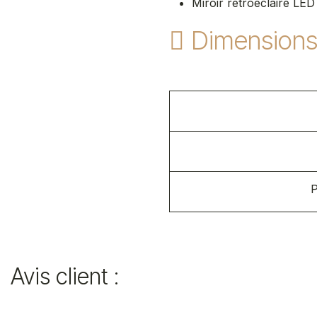
Miroir rétroéclairé LED
Dimension
P
Avis client :