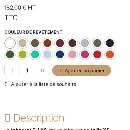
182,00
€
HT
TTC
COULEUR DE REVÊTEMENT
Ajouter au panier
Ajouter à la liste de souhaits
Description
Le
tabouret ELI XS
est un tabouret de
taille XS
,