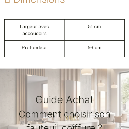
Largeur avec
51 cm
accoudoirs
Profondeur
56 cm
Guide Achat
Comment choisir son
fauteuil coiffure ?