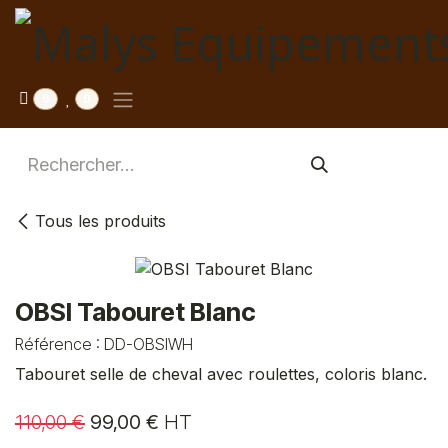
Se rendre au contenu
0
0
Tous les produits
OBSI Tabouret Blanc
Référence :
DD-OBSIWH
Tabouret selle de cheval avec roulettes, coloris blanc.
110,00
€
99,00
€
HT