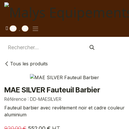
Se rendre au contenu
0
0
Tous les produits
MAE SILVER Fauteuil Barbier
Référence :
DD-MAESILVER
Fauteuil barbier avec revêtement noir et cadre couleur
aluminium
920,00
€
552,00
€
HT