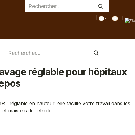
0
0
AGE
MEDICAL
INSPIRATIONS
CONSEILS
DESTOC
vage réglable pour hôpitaux
repos
 réglable en hauteur, elle facilite votre travail dans les
 et maisons de retraite.