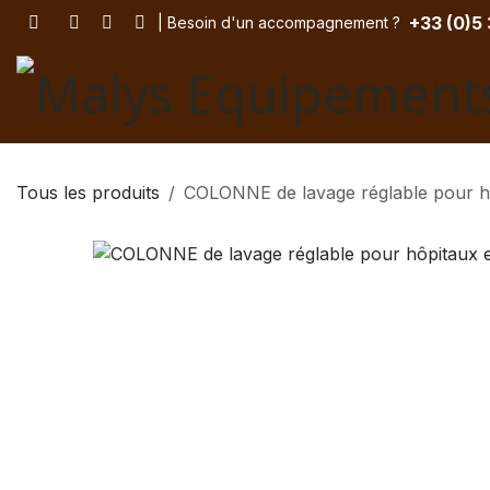
Se rendre au contenu
+33 (
0)5
| Besoin d'un accompagnement
? ​
Tous les produits
COLONNE de lavage réglable pour h