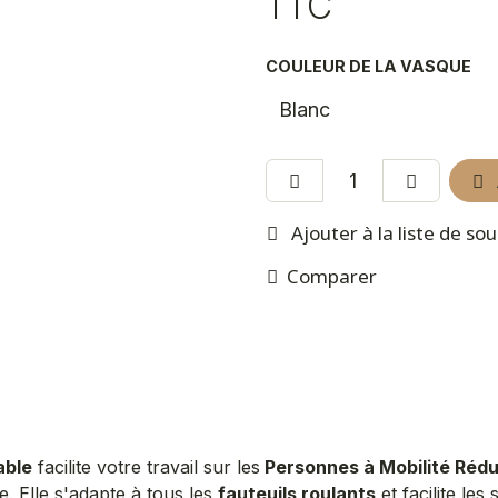
TTC
COULEUR DE LA VASQUE
Ajouter à la liste de so
Comparer
able
facilite votre travail sur les
Personnes à Mobilité Rédu
e. Elle s'adapte à tous les
fauteuils roulants
et facilite les