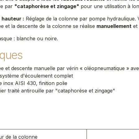
lle par
"cataphorèse et zingage"
pour une utilisation à lo
 hauteur :
Réglage de la colonne par pompe hydraulique. V
ée et la descente de la colonne se réalise
manuellement
et
asque : blanche ou noire.
iques
e et descente manuelle par vérin « oléopneumatique » av
t système d'écoulement complet
e inox AISI 430, finition polie
ier traité antirouille par "cataphorèse et zingage"
s
r de la colonne