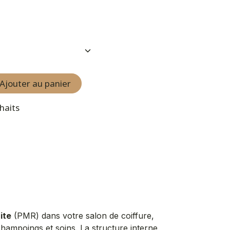
Ajouter au panier
uhaits
ite
(PMR) dans votre salon de coiffure,
 shampoings et soins. La structure interne