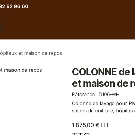
 32 62 96 60
COIFFURE
BARBIER
ESTHETIQUE
TATOU
ôpitaux et maison de repos
COLONNE de la
et maison de 
Référence :
D106-WH
Colonne de lavage pour PMR ,
salons de coiffure, hôpitaux
1 875,00
€
HT