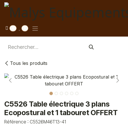
Se rendre au contenu
0
0
Tous les produits
C5526 Table électrique 3 plans
Ecopostural et 1 tabouret OFFERT
Référence :
C5526M46T13-41