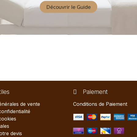
Découvrir le Guide
iles
Paiement
énérales de vente
Conditions de Paiement
confidentialité
 cookies
ales
tre devis