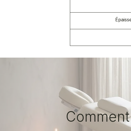
Épaiss
Comment c