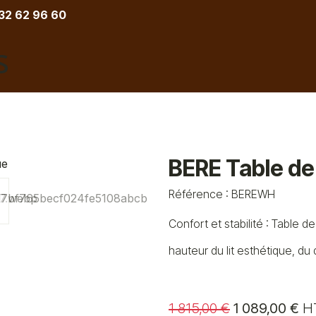
 32 62 96 60
COIFFURE
BARBIER
ESTHETIQUE
TATOU
BERE Table de
Référence :
BEREWH
​Confort et stabilité : Table
hauteur du lit esthétique, d
1 815,00
€
1 089,00
€
H