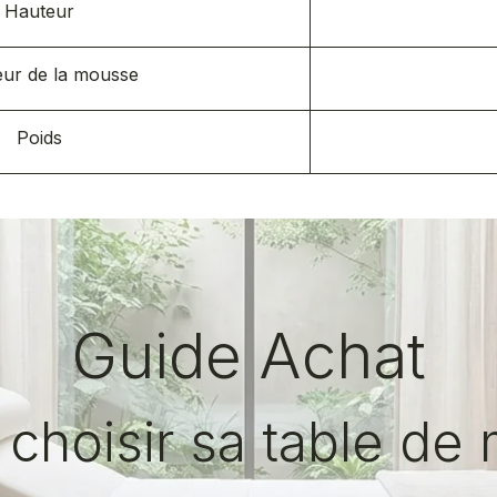
Hauteur
eur de la mousse
Poids
Guide Achat
hoisir sa table de