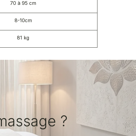
70 à 95 cm
8-10cm
81 kg​
 massage ?