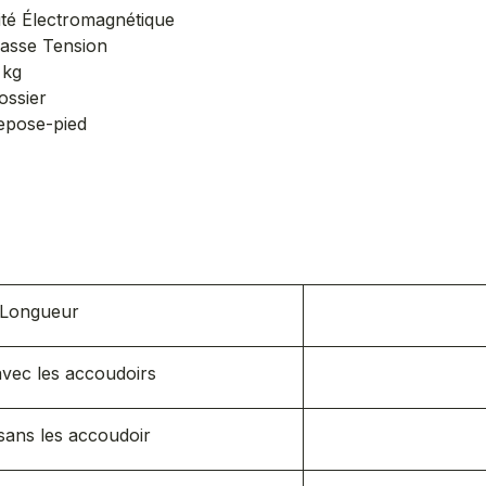
ité Électromagnétique
Basse Tension
 kg
ossier
repose-pied
s
Longueur
vec les accoudoirs
sans les accoudoir