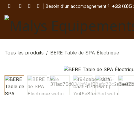
Se rendre au contenu
+33 (
0)5
| Besoin d'un accompagnement
? ​
Tous les produits
BERE Table de SPA Électrique