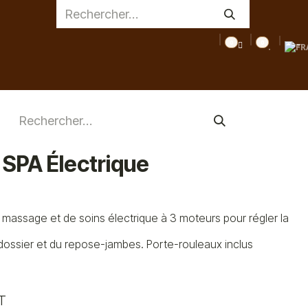
0
0
AGE
MEDICAL
INSPIRATIONS
CONSEILS
DESTOC
 SPA Électrique
 de massage et de soins électrique à 3 moteurs pour régler la
u dossier et du repose-jambes. Porte-rouleaux inclus
T