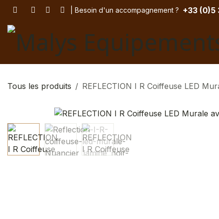
Se rendre au contenu
+33 (
0)5
| Besoin d'un accompagnement
? ​
Tous les produits
REFLECTION I R Coiffeuse LED Mura