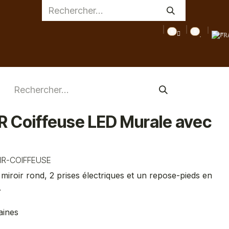
0
0
AGE
MEDICAL
INSPIRATIONS
CONSEILS
DESTOC
R Coiffeuse LED Murale avec
IR-COIFFEUSE
iroir rond, 2 prises électriques et un repose-pieds en
.
aines