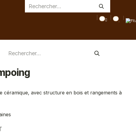
0
0
AGE
MEDICAL
INSPIRATIONS
CONSEILS
DESTOC
mpoing
 céramique, avec structure en bois et rangements à
aines
T