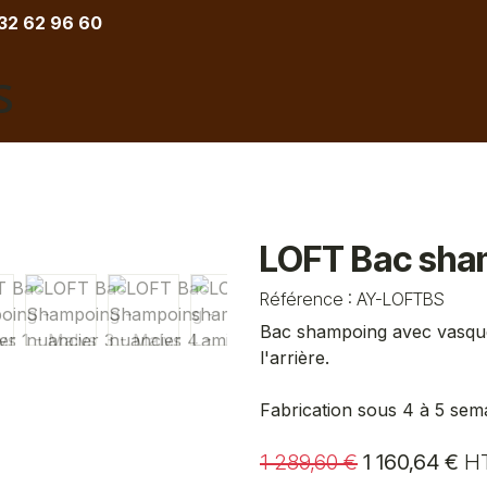
 32 62 96 60
COIFFURE
BARBIER
ESTHETIQUE
TATOU
LOFT Bac sha
Référence :
AY-LOFTBS
Bac shampoing avec vasque
l'arrière.
Fabrication sous 4 à 5 sem
1 289,60
€
1 160,64
€
H