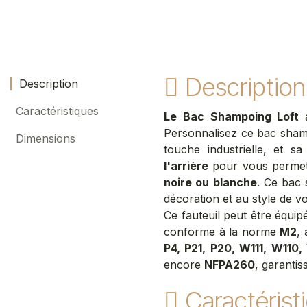
Description
Description
Caractéristiques
Le Bac Shampoing Loft
Personnalisez ce bac sha
Dimensions
touche industrielle, et sa
l'arrière
pour vous permett
noire ou blanche
. Ce bac
décoration et au style de v
Ce fauteuil peut être équi
conforme à la norme
M2
,
P4, P21, P20, W111, W110
encore
NFPA260
, garantis
Caractérist