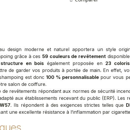
au design moderne et naturel apportera un style origin
mpoing grâce à ces
59
couleurs de revêtement
disponible
structure en bois
également proposée en
23
coloris
re de garder vos produits à portée de main. En effet, v
 shampoing est donc
100 % personnalisable
pour vous pe
otre salon de coiffure.
pé de revêtements répondant aux normes de sécurité incend
 adapté aux établissements recevant du public (ERP). Les re
, W57
. Ils répondent à des exigences strictes telles que
D
sant une excellente résistance à l’inflammation par cigarett
iques