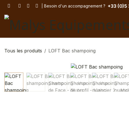
Se rendre au contenu
+33 (
0)5
| Besoin d'un accompagnement
? ​
Tous les produits
LOFT Bac shampoing