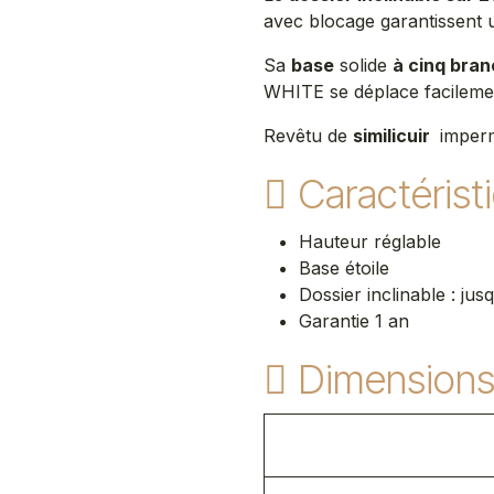
avec blocage garantissent u
Sa
base
solide
à cinq bra
WHITE se déplace facilement
Revêtu de
similicuir
impermé
Caractérist
Hauteur réglable
Base étoile
Dossier inclinable : ju
Garantie 1 an
Dimension