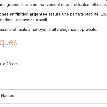
ne grande liberté de mouvement et une utilisation efficace.
nches
en
finition argentée
assure une parfaite stabilité. Éq
 dans l’espace de travail.
able et facile à nettoyer, il allie élégance et praticité.
iques
squ’à 20 cm
s
Hauteur