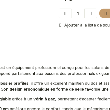
Ajouter à la liste de so
est un équipement professionnel conçu pour les salons de bea
 répond parfaitement aux besoins des professionnels exigean
dossier profilés
, il offre un excellent maintien du dos et a
l. Son
design ergonomique en forme de selle
favorise une p
glable
grâce à un
vérin à gaz
, permettant d’adapter facilem
20 cm
améliore encore le confort, tandis que le mécanisme
p