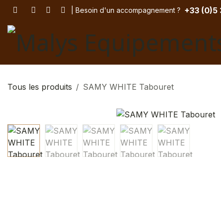
Se rendre au contenu
+33 (
0)5
| Besoin d'un accompagnement
? ​
Tous les produits
SAMY WHITE Tabouret