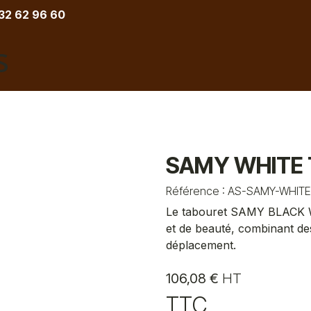
 32 62 96 60
COIFFURE
BARBIER
ESTHETIQUE
TATOU
SAMY WHITE 
Référence :
AS-SAMY-WHITE
Le tabouret SAMY BLACK WHI
et de beauté, combinant des
déplacement.
106,08
€
HT
TTC