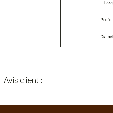
Larg
Profon
Diamèt
Avis client :