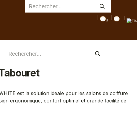
0
0
AGE
MEDICAL
INSPIRATIONS
CONSEILS
DESTOC
Tabouret
TE est la solution idéale pour les salons de coiffure
ign ergonomique, confort optimal et grande facilité de