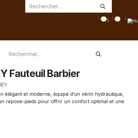
0
0
AGE
MEDICAL
INSPIRATIONS
CONSEILS
DESTOC
 Fauteuil Barbier
REY
gn élégant et moderne, équipé d’un vérin hydraulique,
’un repose-pieds pour offrir un confort optimal et une