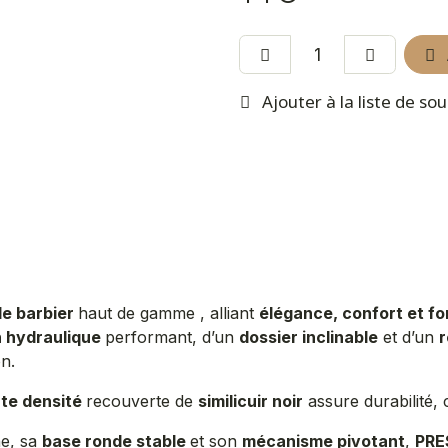
Ajouter à la liste de so
de barbier
haut de gamme , alliant
élégance, confort et fo
n hydraulique
performant, d’un
dossier inclinable
et d’un
on.
te densité
recouverte de
similicuir noir
assure durabilité, c
ne, sa
base ronde stable
et son
mécanisme pivotant
,
PRE