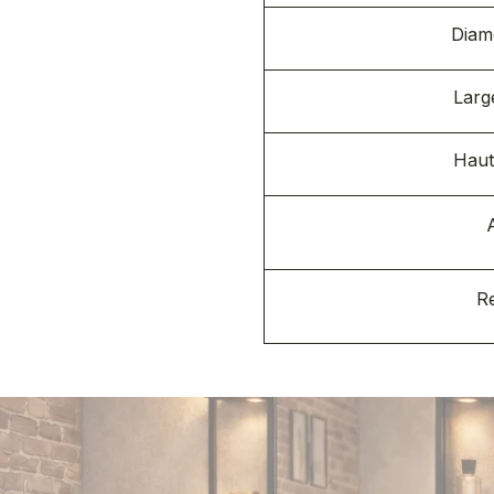
Diamè
Larg
Haut
R