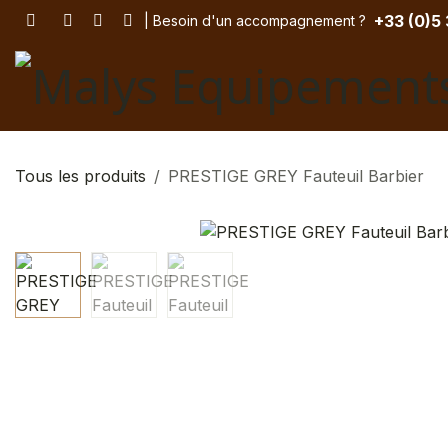
Se rendre au contenu
+33 (
0)5
| Besoin d'un accompagnement
? ​
Tous les produits
PRESTIGE GREY Fauteuil Barbier