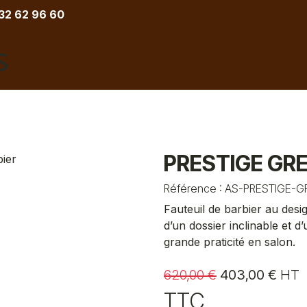
 32 62 96 60
COIFFURE
BARBIER
ESTHETIQUE
TATOU
PRESTIGE GREY
Référence :
AS-PRESTIGE-G
Fauteuil de barbier au desi
d’un dossier inclinable et d
grande praticité en salon.
620,00
€
403,00
€
HT
TTC