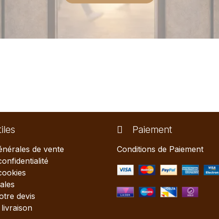
iles
Paiement
énérales de vente
Conditions de Paiement
confidentialité
 cookies
ales
tre devis
livraison