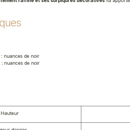
tement raffiné et ses surpiqûres décoratives
lui apporte
iques
: nuances de noir
 : nuances de noir
s
Hauteur
geur dossier