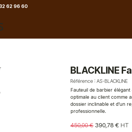
 32 62 96 60
COIFFURE
BARBIER
ESTHETIQUE
TATOU
BLACKLINE Fau
Référence :
AS-BLACKLINE
Fauteuil de barbier élégant
optimale au client comme au
dossier inclinable et d’un r
professionnelle.
450,00
€
390,78
€
HT