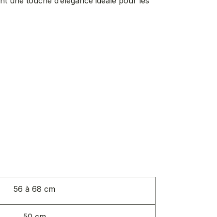
nt une touche d’élégance idéale pour les
56 à 68 cm
50 cm