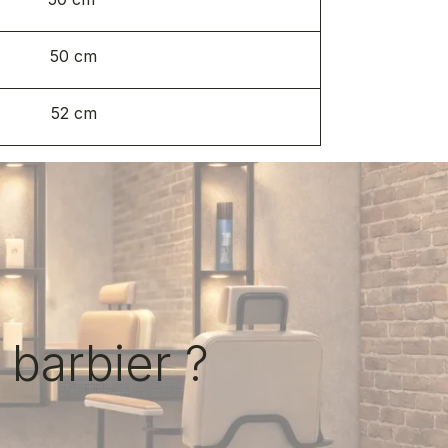
50 cm
52 cm
 barbier ?