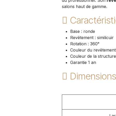
du professionnel. Son
revê
salons haut de gamme.
Caractérist
Base : ronde
Revêtement : similicuir
Rotation : 360°
Couleur du revêtement 
Couleur de la structure
Garantie 1 an
Dimension
Lar