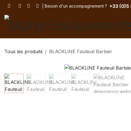
Se rendre au contenu
+33 (
0)5
| Besoin d'un accompagnement
? ​
Tous les produits
BLACKLINE Fauteuil Barbier