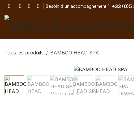
Se rendre au contenu
+33 (
0)5
| Besoin d'un accompagnement
? ​
Tous les produits
BAMBOO HEAD SPA