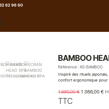
 32 62 96 60
COIFFURE
BARBIER
ESTHETIQUE
TATOU
BAMBOO HEA
Référence :
AS-BAMBOO
Inspiré des rituels japona
confort ergonomique pour of
1 980,00
€
1 386,00
€
H
TTC