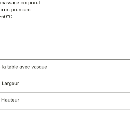
 massage corporel
r brun premium
0–50°C
s
 la table avec vasque
Largeur
Hauteur