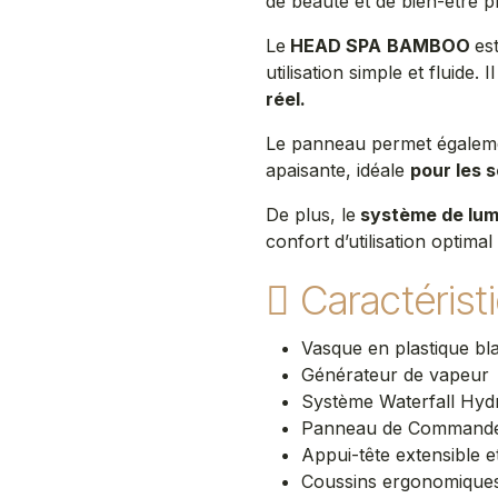
de beauté et de bien-être p
Le
HEAD SPA
BAMBOO
es
utilisation simple et fluide. I
réel.
Le panneau permet égaleme
apaisante, idéale
pour les 
De plus, le
système de lum
confort d’utilisation optima
Caractérist
Vasque en plastique bl
Générateur de vapeur
Système Waterfall Hyd
Panneau de Commande T
Appui-tête extensible et
Coussins ergonomiques