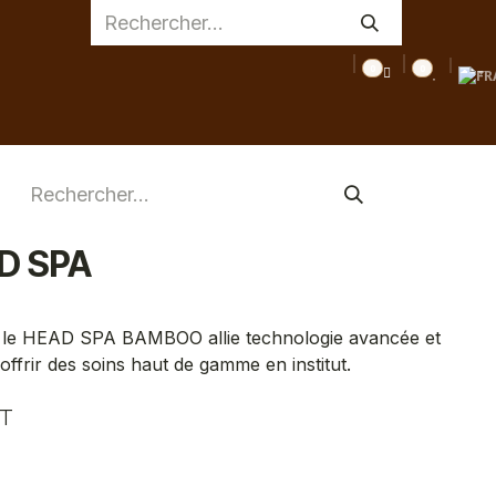
0
0
AGE
MEDICAL
INSPIRATIONS
CONSEILS
DESTOC
D SPA
is, le HEAD SPA BAMBOO allie technologie avancée et
frir des soins haut de gamme en institut.
T