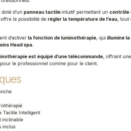
rofessionnels.
t doté d’un
panneau tactile
intuitif permettant un
contrôle
l offre la possibilité de
régler la température de l’eau
, tout
nt d’activer
la fonction de luminothérapie
, qui
illumine l
soins Head spa
.
inothérapie est équipé d’une télécommande
, offrant un
l pour le professionnel comme pour le client.
iques
anche
rothérapie
actile Intelligent
 inclinable
 inclus