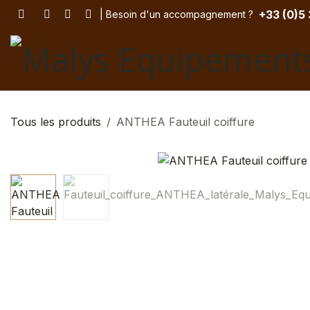
Se rendre au contenu
+33 (
0)5
| Besoin d'un accompagnement
? ​
Tous les produits
ANTHEA Fauteuil coiffure