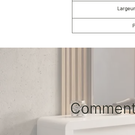
Largeur
P
Comment c