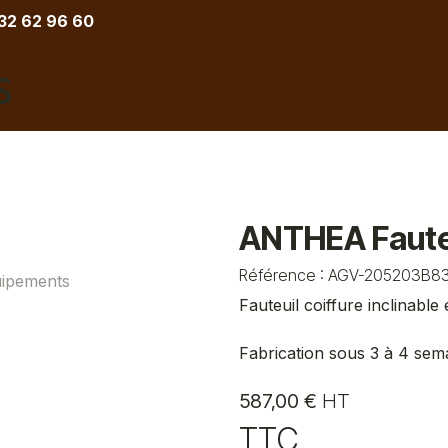
 32 62 96 60
COIFFURE
BARBIER
ESTHETIQUE
TATOU
ANTHEA Fauteu
Référence :
AGV-205203B8
Fauteuil coiffure inclinabl
Fabrication sous 3 à 4 sem
587,00
€
HT
TTC