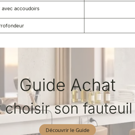
 avec accoudoirs
rofondeur
Guide Achat
hoisir son fauteuil 
Découvrir le Guide