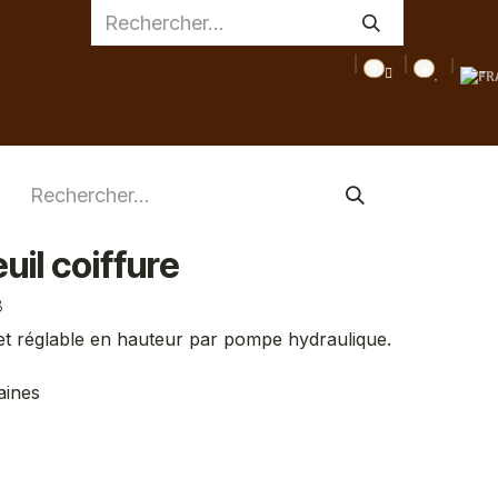
0
0
AGE
MEDICAL
INSPIRATIONS
CONSEILS
DESTOC
il coiffure
3
e et réglable en hauteur par pompe hydraulique.
aines