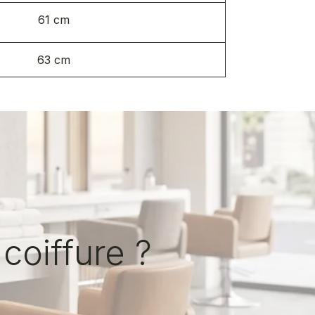
61 cm
63 cm
coiffure ?