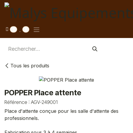
Se rendre au contenu
0
0
Tous les produits
POPPER Place attente
Référence :
AGV-249001
Place d'attente conçue pour les salle d'attente des
professionnels.
Fabrication sous 3 à 4 semaines