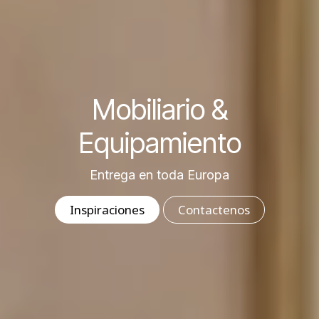
Mobiliario &
Equipamiento
Entrega en toda Europa
In​​​​​​spiraciones
C​o​​​​n​​​​t​​​​a​​​​c​​​​t​​​​e​​​​n​​​​o​​​​s
​​​​