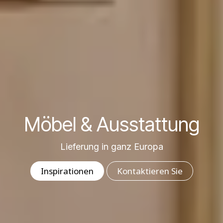
Möbel & Ausstattung
Lieferung in ganz Europa
In​​​​​​spirationen
K​on​​​​​​​​t​​​​ak​​​​​​​​ti​​​​​​​​er​​​​​​​​e​​​​​​​​n​​​​​​​​ ​S​​​​​​i​​​​​​​e