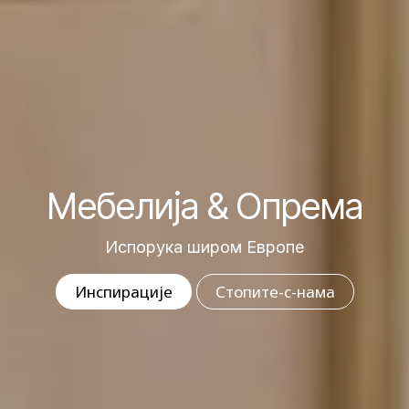
Мебелија & Oпрема
Испорука широм Европе
Ин​​​​​​спирације
С​т​​​​​​​​о​​п​​​​​​​​и​​​​​​​​те​​​​-​с​​​​-​на​​​​​​​ма​​​​