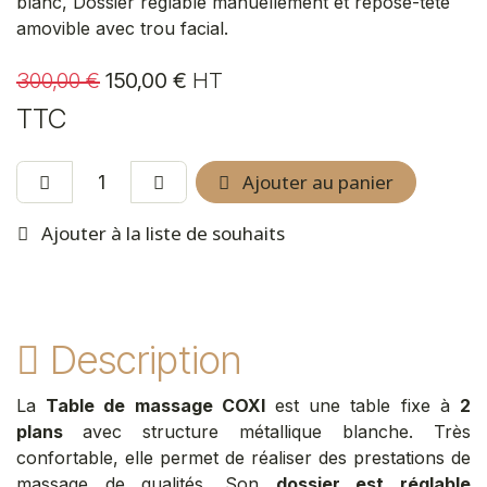
blanc, Dossier réglable manuellement et repose-tête
amovible avec trou facial.
300,00
€
150,00
€
HT
TTC
Ajouter au panier
Ajouter à la liste de souhaits
Description
La
Table de massage COXI
est une table fixe à
2
plans
avec structure métallique blanche. Très
confortable, elle permet de réaliser des prestations de
massage de qualités. Son
dossier est réglable