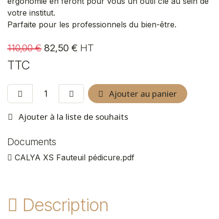
ergonomie en feront pour vous un outil clé au sein de
votre institut.
Parfaite pour les professionnels du bien-être.
110,00
€
82,50
€
HT
TTC
Ajouter au panier
Ajouter à la liste de souhaits
Documents
CALYA XS Fauteuil pédicure.pdf
Description