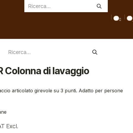
0
0
TUAGGIO
MEDICALE
ISPIRAZIONI
CONSIGLI
SVE
olonna di lavaggio
ccio articolato girevole su 3 punti. Adatto per persone
ane
T Excl.