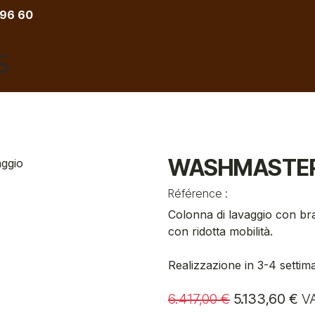
 96 60
ACCONCIATURA
BARBIERE
ESTETICA
TA
WASHMASTER C
Référence :
Colonna di lavaggio con bra
con ridotta mobilità.
Realizzazione in 3-4 settim
6.417,00
€
5.133,60
€
VA