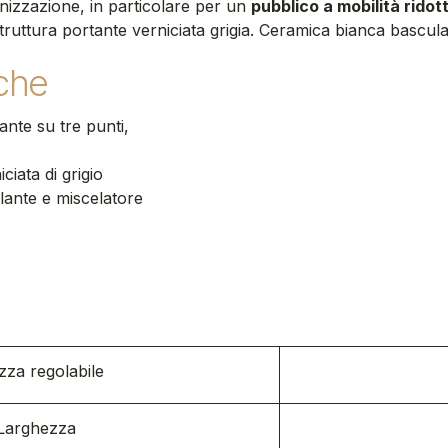
anizzazione, in particolare per un
pubblico a mobilità ridot
ruttura portante verniciata grigia. Ceramica bianca bascula
iche
ante su tre punti,
ciata di grigio
ante e miscelatore
zza regolabile
Larghezza