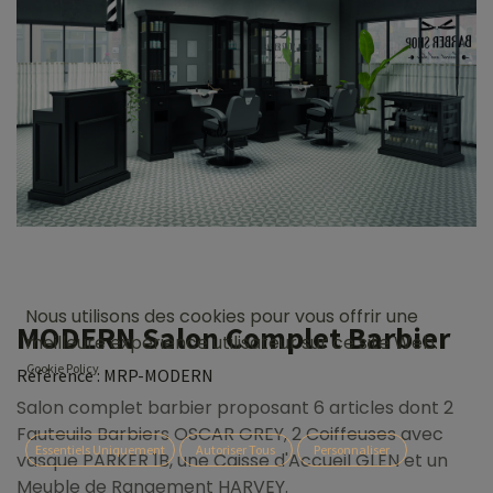
Nous utilisons des cookies pour vous offrir une
MODERN Salon Complet Barbier
meilleure expérience utilisateur sur ce site Web.
Cookie Policy
Référence :
MRP-MODERN
Salon complet barbier proposant 6 articles dont 2
Fauteuils Barbiers OSCAR GREY, 2 Coiffeuses avec
Essentiels Uniquement
Autoriser Tous
Personnaliser
vasque PARKER 1B, une Caisse d'Accueil GLEN et un
Meuble de Rangement HARVEY.