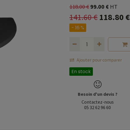
118.00
€
99.00
€
HT
141.60
€
118.80
€
- 16 %
Ajouter pour comparer
En stock
Besoin d'un devis ?
Contactez-nous
05 32 62 96 60