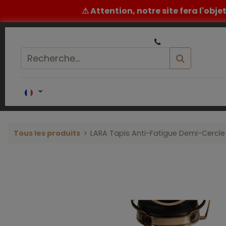
⚠ Attention, notre site fera l'obj
|
Un conseil ou un devis ? ​
05 32 62 96 60
Accueil
COIFFURE
BARBIER
ESTH
Tous les produits
LARA Tapis Anti-Fatigue Demi-Cercle