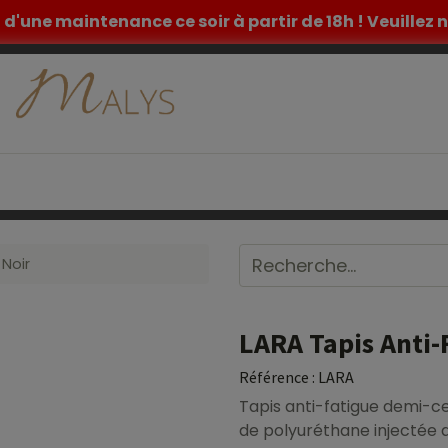
et d'une maintenance ce soir à partir de 18h ! Veuille
ETIQUE
TATOUAGE
MOBILIER MEDICAL
INSPIR
 Noir
LARA Tapis Anti-
Référence :
LARA
Tapis anti-fatigue demi-ce
de polyuréthane injectée 