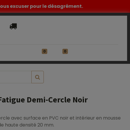
z nous excuser pour le désagrément.
Livraison​ standard offerte en France
Métropolitaine à partir de 149€ HT
0
0
ATIONS
Se connecter
Fatigue Demi-Cercle Noir
rcle avec surface en PVC noir et intérieur en mousse
de haute densité 20 mm.