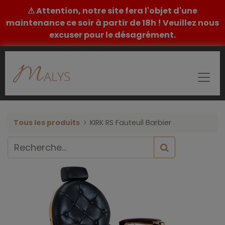
⚠ Attention, notre site fera l'objet d'une
maintenance ce soir à partir de 18h ! Veuillez nous
excuser pour le désagrément.
Tous les produits
KIRK RS Fauteuil Barbier