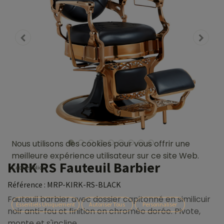
Nous utilisons des cookies pour vous offrir une
meilleure expérience utilisateur sur ce site Web.
KIRK RS Fauteuil Barbier
Cookie Policy
Référence :
MRP-KIRK-RS-BLACK
Fauteuil barbier avec dossier capitonné en similicuir
Essentiels Uniquement
Autoriser Tous
Personnaliser
noir anti-feu et finition en chromée dorée. Pivote,
monte et s'incline.