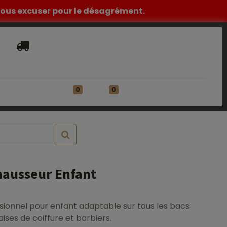
z nous excuser pour le désagrément.
Livraison​ standard offerte en France
Métropolitaine à partir de 149€ HT
0
0
ATIONS
Se connecter
hausseur Enfant
sionnel pour enfant adaptable sur tous les bacs
ises de coiffure et barbiers.