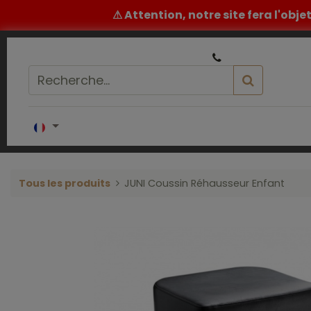
⚠ Attention, notre site fera l'obj
|
Un conseil ou un devis ? ​
05 32 62 96 60
Accueil
COIFFURE
BARBIER
ESTH
Tous les produits
JUNI Coussin Réhausseur Enfant