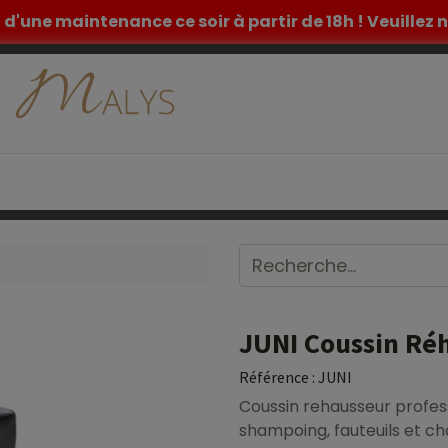
et d'une maintenance ce soir à partir de 18h ! Veuille
ETIQUE
TATOUAGE
MOBILIER MEDICAL
INSPIR
JUNI Coussin Ré
Référence :
JUNI
Coussin rehausseur profes
shampoing, fauteuils et cha