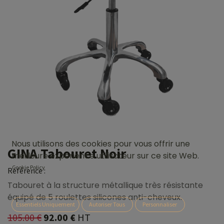
Nous utilisons des cookies pour vous offrir une
GINA Tabouret Noir
meilleure expérience utilisateur sur ce site Web.
Cookie Policy
Référence :
Tabouret à la structure métallique très résistante
équipé de 5 roulettes silicones anti-cheveux.
Essentiels Uniquement
Autoriser Tous
Personnaliser
105.00
€
92.00
€
HT