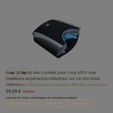
Nous utilisons des cookies pour vous offrir une
meilleure expérience utilisateur sur ce site Web.
SENS Lampe UV manucure et pédicure 36W avec ventilateur
Cookie Policy
59,00
€
75,00
€
Lampe UV avec ventilateur et minuterie intégré.
Essentiels Uniquement
Autoriser Tous
Personnaliser