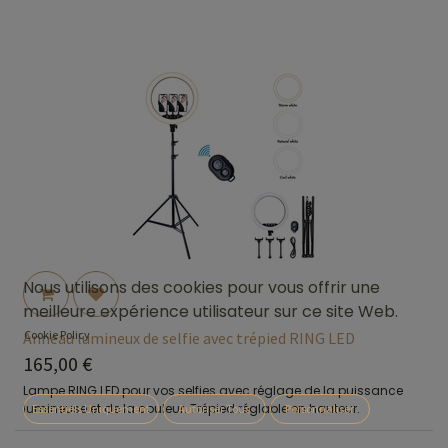
Nous utilisons des cookies pour vous offrir une
meilleure expérience utilisateur sur ce site Web.
Cookie Policy
Anneau lumineux de selfie avec trépied RING LED
165,00
€
Lampe RING LED pour vos selfies avec réglage de la puissance
lumineuse et de la couleur. Trépied réglable en hauteur.
Essentiels Uniquement
Autoriser Tous
Personnaliser