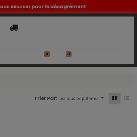
z nous excuser pour le désagrément.
Livraison​ standard offerte en France
Métropolitaine à partir de 149€ HT
0
0
ATIONS
Se connecter
Trier Par:
Les plus populaires