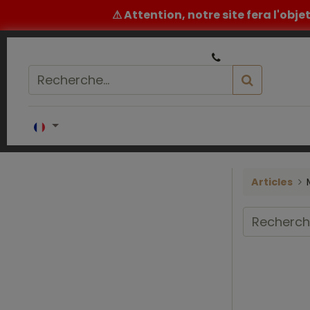
⚠ Attention, notre site fera l'obj
|
Un conseil ou un devis ? ​
05 32 62 96 60
Accueil
COIFFURE
BARBIER
ESTH
Articles