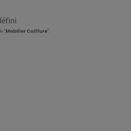
défini
e "
Mobilier Coiffure
".