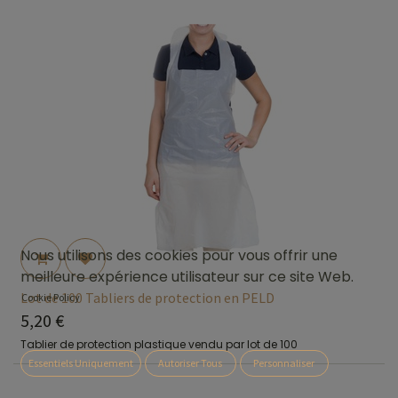
Nous utilisons des cookies pour vous offrir une
meilleure expérience utilisateur sur ce site Web.
Lot de 100 Tabliers de protection en PELD
Cookie Policy
5,20
€
Tablier de protection plastique vendu par lot de 100
Essentiels Uniquement
Autoriser Tous
Personnaliser