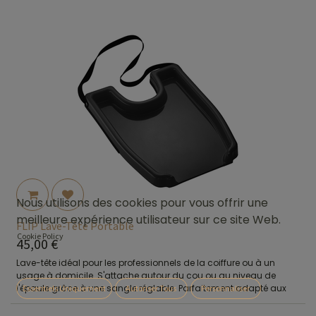
Nous utilisons des cookies pour vous offrir une
meilleure expérience utilisateur sur ce site Web.
FLIP Lave-Tête Portable
Cookie Policy
45,00
€
Lave-tête idéal pour les professionnels de la coiffure ou à un
usage à domicile. S'attache autour du cou ou au niveau de
l'épaule grâce à une sangle réglable. Parfaitement adapté aux
Essentiels Uniquement
Autoriser Tous
Personnaliser
personnes en fauteuil roulant. Disponible en 3 coloris : Noir, Gris ou
Rose