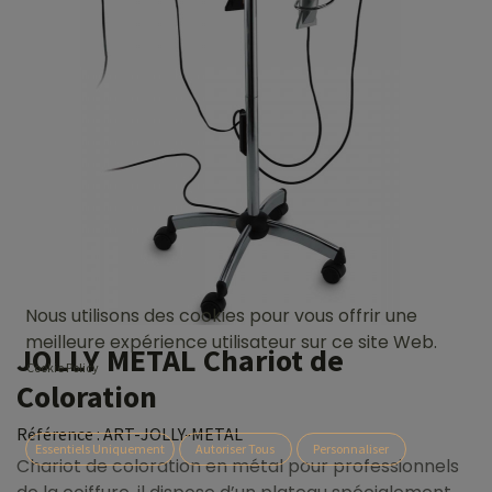
Nous utilisons des cookies pour vous offrir une
meilleure expérience utilisateur sur ce site Web.
JOLLY METAL Chariot de
Cookie Policy
Coloration
Référence :
ART-JOLLY-METAL
Essentiels Uniquement
Autoriser Tous
Personnaliser
Chariot de coloration en métal pour professionnels