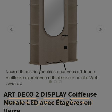
Nous utilisons des cookies pour vous offrir une
meilleure expérience utilisateur sur ce site Web.
Cookie Policy
ART DECO 2 DISPLAY Coiffeuse
Murale LED avec Étagères en
Essentiels Uniquement
Autoriser Tous
Personnaliser
Verre