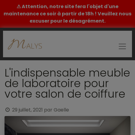
⚠ Attention, notre site fera l'objet d'une
maintenance ce soir à partir de 18h ! Veuillez nous
excuser pour le désagrément.
L'indispensable meuble
de laboratoire pour
votre salon de coiffure
29 juillet, 2021
par
Gaelle