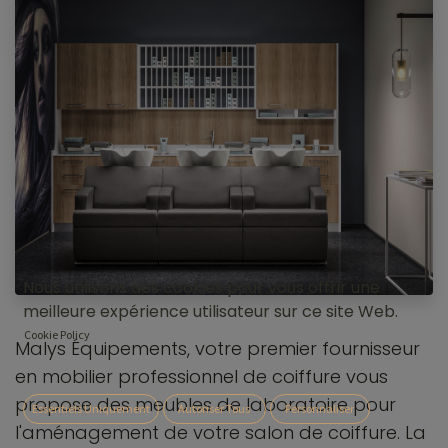
Nous utilisons des cookies pour vous offrir une
meilleure expérience utilisateur sur ce site Web.
Cookie Policy
Malys Équipements, votre premier fournisseur
en mobilier professionnel de coiffure vous
propose des meubles de laboratoire pour
Essentiels Uniquement
Autoriser Tous
Personnaliser
l'aménagement de votre salon de coiffure. La